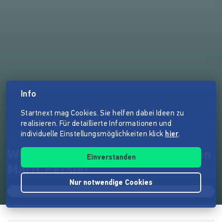
Info
Startnext mag Cookies. Sie helfen dabei Ideen zu
realisieren. Für detaillierte Informationen und
individuelle Einstellungsmöglichkeiten klick
hier
.
WORTE WIE REGEN - Poesie von
Einverstanden
Marit Persiel
Nur notwendige Cookies