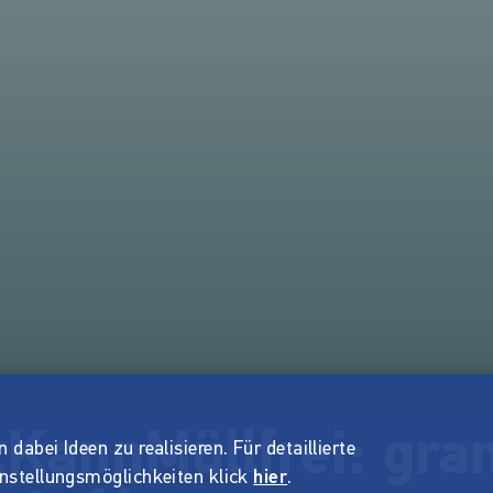
tKannMüllfrei: gr
dabei Ideen zu realisieren. Für detaillierte
instellungsmöglichkeiten klick
hier
.