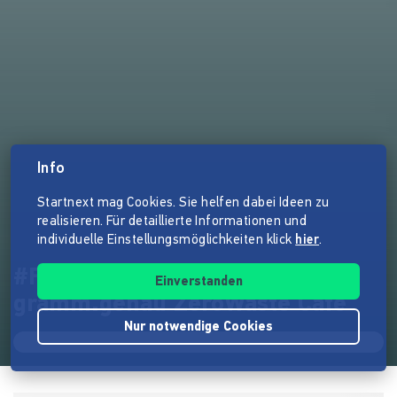
Info
Startnext mag Cookies. Sie helfen dabei Ideen zu
realisieren. Für detaillierte Informationen und
individuelle Einstellungsmöglichkeiten klick
hier
.
#FrankfurtKannMüllfrei:
Einverstanden
gramm.genau ZeroWaste Café
Nur notwendige Cookies