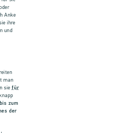
oder
ch Anke
ie ihre
en und
.
reiten
ut man
en sie
für
 knapp
 bis zum
nes der