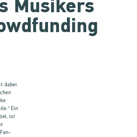
s Musikers
rowdfunding
st dabei
ichen
nke
le.“ Ein
el, ist
st
-Fan-