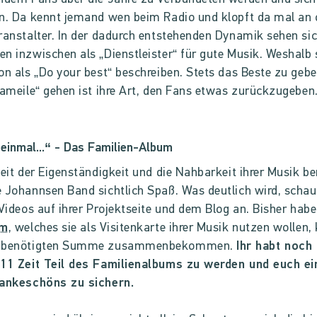
n. Da kennt jemand wen beim Radio und klopft da mal an 
ranstalter. In der dadurch entstehenden Dynamik sehen si
n inzwischen als „Dienstleister“ für gute Musik. Weshalb s
on als „Do your best“ beschreiben. Stets das Beste zu geb
rameile“ gehen ist ihre Art, den Fans etwas zurückzugeben
einmal...“ - Das Familien-Album
heit der Eigenständigkeit und die Nahbarkeit ihrer Musik be
 Johannsen Band sichtlich Spaß. Was deutlich wird, scha
 Videos auf ihrer Projektseite und dem Blog an. Bisher hab
um
, welches sie als Visitenkarte ihrer Musik nutzen wollen,
r benötigten Summe zusammenbekommen.
Ihr habt noch
011 Zeit Teil des Familienalbums zu werden und euch ei
Dankeschöns zu sichern.