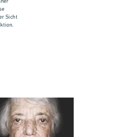
sher
se
er Sicht
ktion.