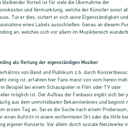
in bleibender Vorteil ist für viele die Übernahme der
onskosten und Vermarktung, welche der Künstler sonst al
uss. Tut er dies, sichert er sich seine Eigenständigkeit un
lussnahme eines Labels ausschließen. Genau an diesem Pu
ding an, welches sich vor allem im Musikbereich wunder
.
ding als Rettung der eigenständigen Musiker
erhältnis von Band und Publikum z.b. durch Konzertbesu
sehr innig ist, erfahren hier Fans meist von vorn herein me
um Beispiel bei einem Schauspieler in Film oder TV oder
teller möglich ist. Der Aufbau der Fanbasis ergibt sich bei 
ufig aus dem unmittelbaren Bekanntenkreis und beginnt n
om ersten Tag an. Sei es die Suche nach einem Proberaum
ür einen Auftritt in einem entfernteren Ort oder die Hilfe be
g eigener Konzerte. Vor allem durch soziale Netzwerke 