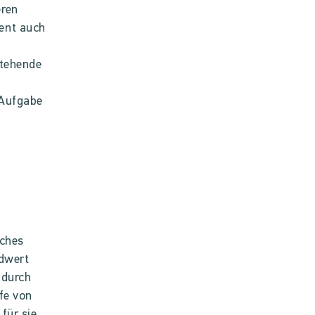
eren
ent auch
stehende
 Aufgabe
sches
ndwert
 durch
fe von
für sie