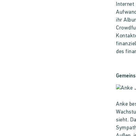
Internet
Aufwand
ihr Albu
Crowdfun
Kontakte
finanzie
des fina
Gemeins
Anke bes
Wachstum
sieht. D
Sympathi
Außen, i