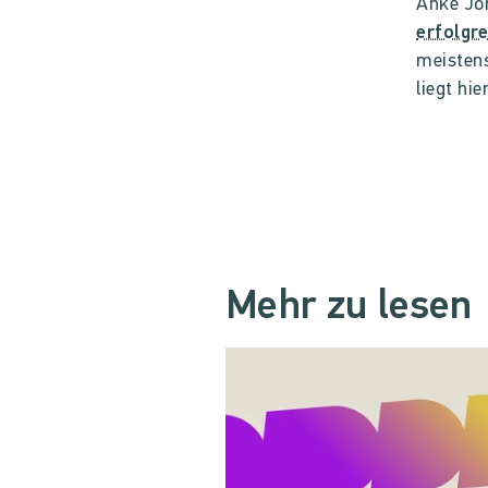
Anke Joh
erfolgr
meistens
liegt hi
Mehr zu lesen