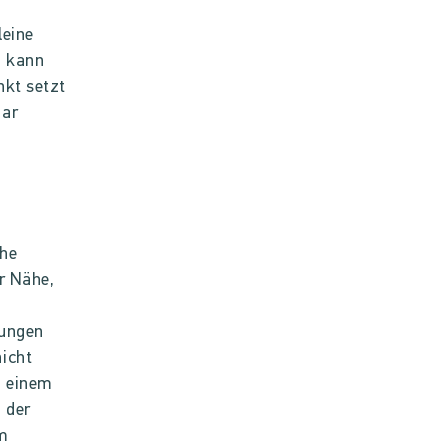
leine
d kann
nkt setzt
bar
che
hr Nähe,
jungen
icht
, einem
i der
im