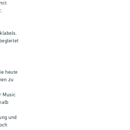
mit
,
klabels.
begleitet
ie heute
onen zu
r Music
halb
rung und
noch