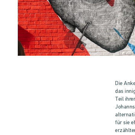
Die Anke
das inni
Teil ihr
Johannse
alternat
für sie 
erzählt