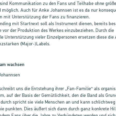
 sind Kommunikation zu den Fans und Teilhabe ohne größ
 möglich. Auch für Anke Johannsen ist es da nur konsequ
m mit Unterstützung der Fans zu finanzieren.
ding mit Startnext soll als Instrument dienen, bereits be
 vor der Produktion des Werkes einzubeziehen. Durch die
lle Unterstützung vieler Einzelpersonen ersetzen diese die
nzstarken (Major-)Labels.
am wachsen
chreibt uns die Entstehung ihrer „Fan-Familie“ als organi
, auf der Basis der Gemütlichkeit, den die Band als Gru
adurch spricht sie viele Menschen an und kann schlichtweg
e punkten. Dies äußert sich dann durch ganz konkrete Hil
ndem Fans über die Jahre zu Verbündeten werden und sich 