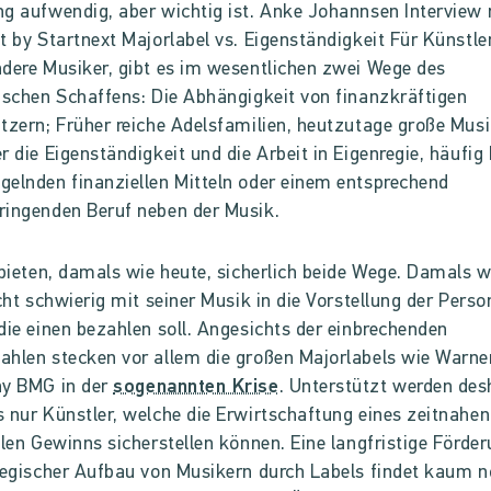
g aufwendig, aber wichtig ist. Anke Johannsen Interview 
t by Startnext Majorlabel vs. Eigenständigkeit Für Künstler
dere Musiker, gibt es im wesentlichen zwei Wege des
ischen Schaffens: Die Abhängigkeit von finanzkräftigen
tzern; Früher reiche Adelsfamilien, heutzutage große Musi
r die Eigenständigkeit und die Arbeit in Eigenregie, häufig 
elnden finanziellen Mitteln oder einem entsprechend
ingenden Beruf neben der Musik.
 bieten, damals wie heute, sicherlich beide Wege. Damals w
echt schwierig mit seiner Musik in die Vorstellung der Pers
die einen bezahlen soll. Angesichts der einbrechenden
hlen stecken vor allem die großen Majorlabels wie Warne
ny BMG in der
sogenannten Krise
. Unterstützt werden des
 nur Künstler, welche die Erwirtschaftung eines zeitnahen
llen Gewinns sicherstellen können. Eine langfristige Förde
tegischer Aufbau von Musikern durch Labels findet kaum 