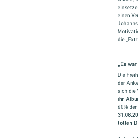
einsetze
einen Ve
Johannse
Motivati
die „Ext
„Es war 
Die Frei
der Anke
sich die
ihr Alb
60% de
31.08.2
tollen 