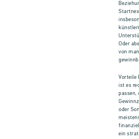
Beziehun
Startnex
insbeson
künstler
Unterstü
Oder abe
von mang
gewinnbr
Vorteile
ist es r
passen, 
Gewinnza
oder So
meistens
finanzie
ein stra