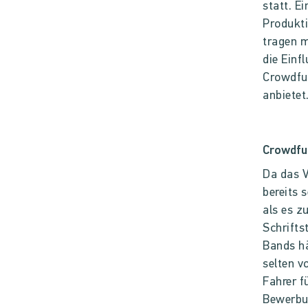
statt. E
Produkti
tragen m
die Einf
Crowdfun
anbietet
Crowdfun
Da das V
bereits 
als es z
Schrifts
Bands hä
selten v
Fahrer f
Bewerbun