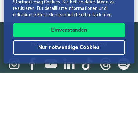
Startnext mag Cookies. Sie helfen dabei Ideen zu
realisieren. Für detaillierte Informationen und
individuelle Einstellungsmöglichkeiten klick
hier
.
Einverstanden
Folge der Mission von Startnext
Nur notwendige Cookies
Statistik
165.539.788 €
von der Crowd finanziert
18.860
Erfolgreiche Projekte