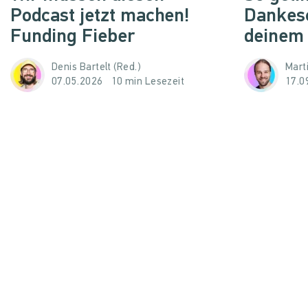
Podcast jetzt machen!
Dankes
Funding Fieber
deinem
Denis Bartelt (Red.)
Mart
07.05.2026
10 min Lesezeit
17.0