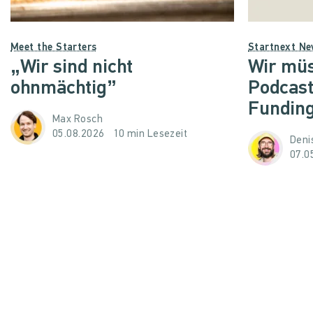
Meet the Starters
Startnext N
„Wir sind nicht
Wir müs
ohnmächtig”
Podcast
Funding
Max Rosch
05.08.2026
10 min Lesezeit
Denis
07.0