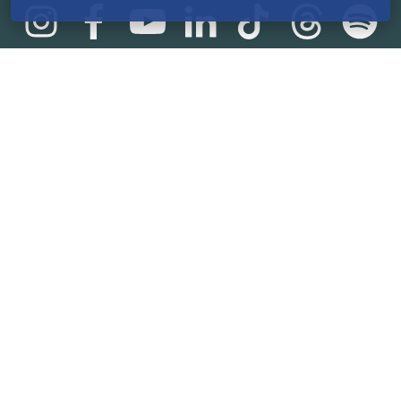
Statistik
165.569.719 €
von der Crowd finanziert
18.862
Erfolgreiche Projekte
2.217.000
Nutzer:innen