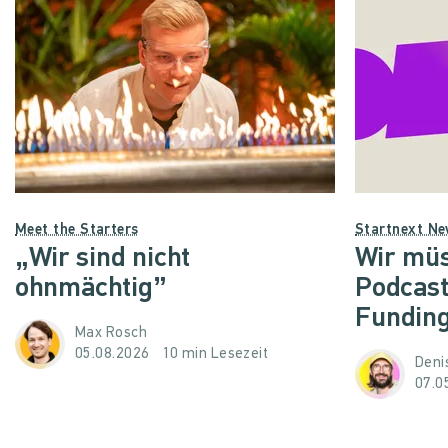
Meet the Starters
Startnext N
„Wir sind nicht
Wir müs
ohnmächtig”
Podcast
Funding
Max Rosch
05.08.2026
10 min Lesezeit
Denis
07.0