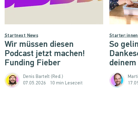
Startnext News
Starter:inne
Wir müssen diesen
So geli
Podcast jetzt machen!
Dankes
Funding Fieber
deinem
Denis Bartelt (Red.)
Mart
07.05.2026
10 min Lesezeit
17.0