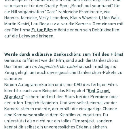
Werbespots Thielmann ist mit Leib und Seele Regisseur und
so bekam er für den Charity-Spot „Reach out your hand“ für
die Hilfsorganisation "Care" zahlreiche Prominente, wie
Hannes Jaenicke, Vicky Leandros, Klaus Wowereit, Udo Walz,
Martin Kesici, Lou Bega u.v.a. vor die Kamera. Gemeinsam mit
der Filmfirma
Futur Film
möchte er nun sein Debütkinofilm
auf die Leinwand bringen.
Werde durch exklusive Dankeschöns zum Teil des Films!
Genauso raffiniert wie der Film, sind auch die Dankeschöns.
Das Team um
Im Augenblick der Liebe
hat sich mächtig ins
Zeug gelegt, um euch unvergessliche Dankeschön-Pakete zu
schnüren.
Neben Autogrammkarten und einer DVD des fertigen Films
könnt ihr euch zum Beispiel das Filmpaket “
Red Carpet
Standard
” sichern und mit den Stars bei der Premiere über
den roten Teppich flanieren. Und wer selbst einmal vor der
Kamera stehen möchte, der erhält die einzigartige Chance
eine Komparsenrolle in dem Kinofilm zu ergattern. Du
unterstützt also nicht nur ein tolles Filmprojekt, sondern
kannst dir selbst ein unvergessliches Erlebnis sichern.