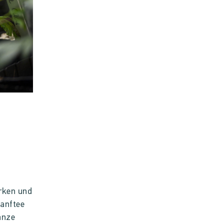
ärken und
Hanftee
anze