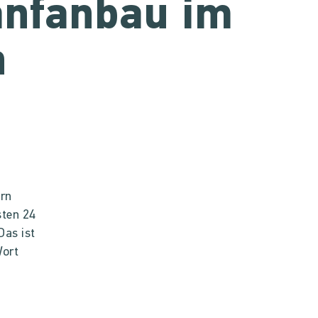
anfanbau im
n
ern
sten 24
Das ist
Wort