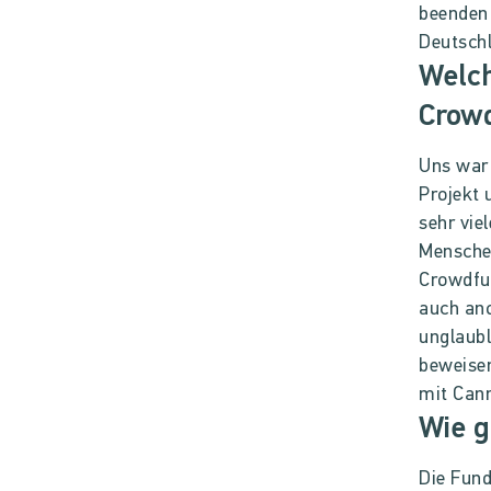
beenden 
Deutschl
Welch
Crow
Uns war 
Projekt
sehr vie
Mensche
Crowdfun
auch ano
unglaubl
beweise
mit Can
Wie g
Die Fund