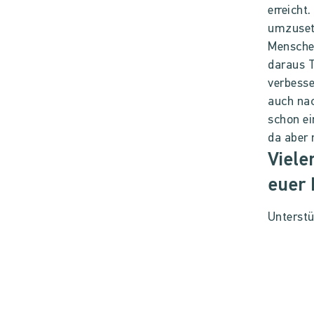
erreicht
umzuset
Menschen
daraus T
verbesse
auch na
schon ei
da aber 
Viele
euer 
Unterstü