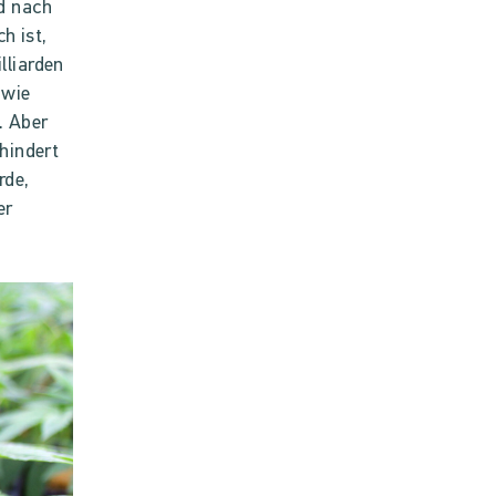
d nach
h ist,
lliarden
 wie
. Aber
hindert
rde,
er