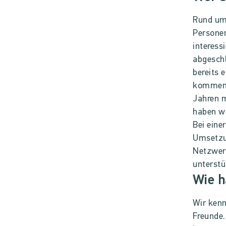
Rund um
Personen
interess
abgesch
bereits 
kommen 
Jahren m
haben wi
Bei eine
Umsetzun
Netzwerk
unterstü
Wie 
Wir kenn
Freunde.