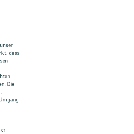
 unser
kt, dass
esen
chten
en. Die
,
m Umgang
ast