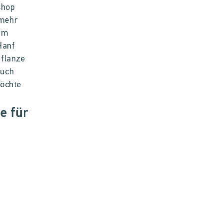
shop
 mehr
 um
Hanf
pflanze
auch
möchte
e für