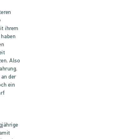
teren
e
it ihrem
 haben
en
it
zen. Also
ahrung.
 an der
ch ein
rf
gjährige
damit