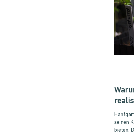
Warum
reali
Hanfgart
seinen K
bieten. 