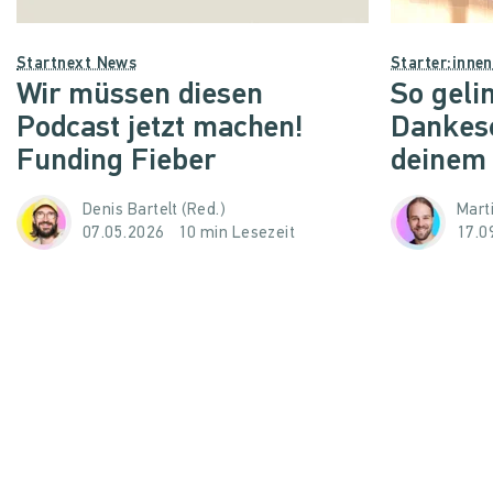
Startnext News
Starter:inne
Wir müssen diesen
So geli
Podcast jetzt machen!
Dankes
Funding Fieber
deinem
Denis Bartelt (Red.)
Mart
07.05.2026
10 min Lesezeit
17.0