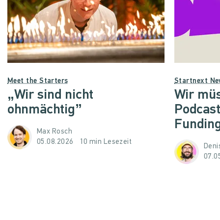
Meet the Starters
Startnext N
„Wir sind nicht
Wir müs
ohnmächtig”
Podcast
Funding
Max Rosch
05.08.2026
10 min Lesezeit
Denis
07.0