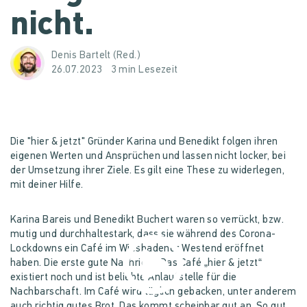
nicht.
Denis Bartelt (Red.)
26.07.2023
3 min Lesezeit
Die "hier & jetzt" Gründer Karina und Benedikt folgen ihren
eigenen Werten und Ansprüchen und lassen nicht locker, bei
der Umsetzung ihrer Ziele. Es gilt eine These zu widerlegen,
mit deiner Hilfe.
Datenschutzhinweis
Karina Bareis und Benedikt Buchert waren so verrückt, bzw.
mutig und durchhaltestark, dass sie während des Corona-
Lockdowns ein Café im Wiesbadener Westend eröffnet
haben. Die erste gute Nachricht: Das Café „hier & jetzt“
existiert noch und ist beliebte Anlaufstelle für die
Nachbarschaft. Im Café wird täglich gebacken, unter anderem
auch richtig gutes Brot. Das kommt scheinbar gut an. So gut,