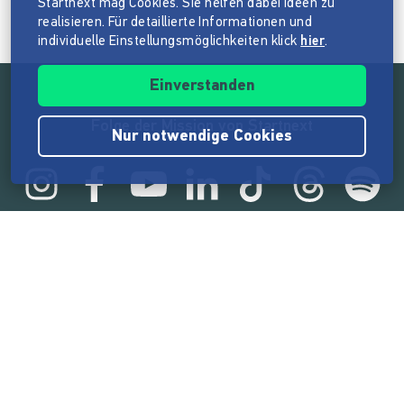
Startnext mag Cookies. Sie helfen dabei Ideen zu
realisieren. Für detaillierte Informationen und
individuelle Einstellungsmöglichkeiten klick
hier
.
Einverstanden
Folge der Mission von Startnext
Nur notwendige Cookies
Statistik
165.601.635 €
von der Crowd finanziert
18.869
Erfolgreiche Projekte