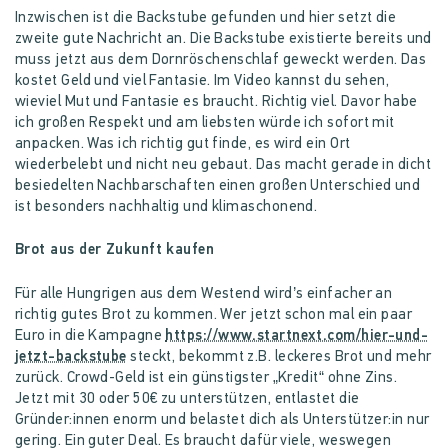
Inzwischen ist die Backstube gefunden und hier setzt die
zweite gute Nachricht an. Die Backstube existierte bereits und
muss jetzt aus dem Dornröschenschlaf geweckt werden. Das
kostet Geld und viel Fantasie. Im Video kannst du sehen,
wieviel Mut und Fantasie es braucht. Richtig viel. Davor habe
ich großen Respekt und am liebsten würde ich sofort mit
anpacken. Was ich richtig gut finde, es wird ein Ort
wiederbelebt und nicht neu gebaut. Das macht gerade in dicht
besiedelten Nachbarschaften einen großen Unterschied und
ist besonders nachhaltig und klimaschonend.
Brot aus der Zukunft kaufen
Für alle Hungrigen aus dem Westend wird’s einfacher an
richtig gutes Brot zu kommen. Wer jetzt schon mal ein paar
Euro in die Kampagne
https://www.startnext.com/hier-und-
jetzt-backstube
steckt, bekommt z.B. leckeres Brot und mehr
zurück. Crowd-Geld ist ein günstigster „Kredit“ ohne Zins.
Jetzt mit 30 oder 50€ zu unterstützen, entlastet die
Gründer:innen enorm und belastet dich als Unterstützer:in nur
gering. Ein guter Deal. Es braucht dafür viele, weswegen