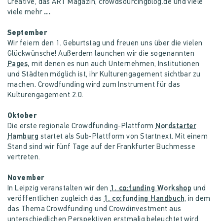
Creative, das ART Magazin, crowdsourcingblog.de und viele
viele mehr
...
September
Wir feiern den 1. Geburtstag und freuen uns über die vielen
Glückwünsche! Außerdem launchen wir die sogenannten
Pages,
mit denen es nun auch Unternehmen, Institutionen
und Städten möglich ist, ihr Kulturengagement sichtbar zu
machen. Crowdfunding wird zum Instrument für das
Kulturengagement 2.0.
Oktober
Die erste regionale Crowdfunding-Plattform
Nordstarter
Hamburg
startet als Sub-Plattform von Startnext. Mit einem
Stand sind wir fünf Tage auf der Frankfurter Buchmesse
vertreten.
November
In Leipzig veranstalten wir den
1. co:funding Workshop
und
veröffentlichen zugleich das
1. co:funding Handbuch
, in dem
das Thema Crowdfunding und Crowdinvestment aus
unterschiedlichen Perspektiven erstmalig beleuchtet wird.