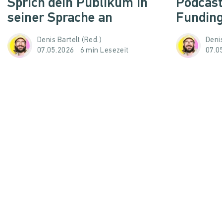
Sprich dein Publikum in
Podcast
seiner Sprache an
Funding
Denis Bartelt (Red.)
Denis
07.05.2026
6 min Lesezeit
07.0