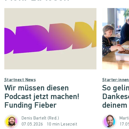
Startnext News
Starter:inne
Wir müssen diesen
So geli
Podcast jetzt machen!
Dankes
Funding Fieber
deinem
Denis Bartelt (Red.)
Mart
07.05.2026
10 min Lesezeit
17.0