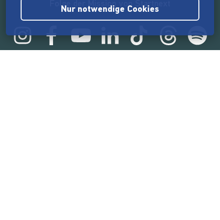
Folge der Mission von Startnext
Nur notwendige Cookies
Statistik
165.567.024 €
von der Crowd finanziert
18.860
Erfolgreiche Projekte
2.217.000
Nutzer:innen