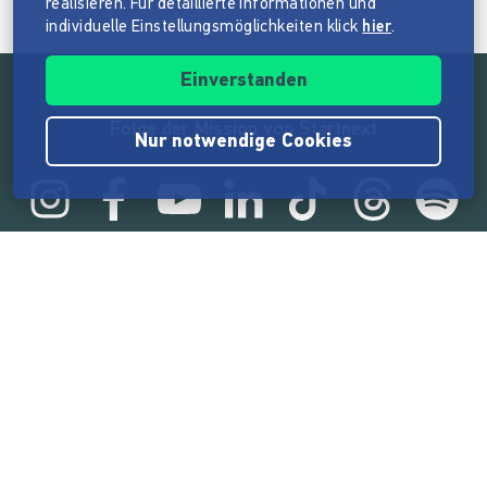
realisieren. Für detaillierte Informationen und
individuelle Einstellungsmöglichkeiten klick
hier
.
Einverstanden
Folge der Mission von Startnext
Nur notwendige Cookies
Statistik
165.520.488 €
von der Crowd finanziert
18.857
Erfolgreiche Projekte