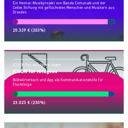
Ein Heimat-Musikprojekt von Banda Comunale und der
Cellex Stiftung mit geflüchteten Menschen und Musikern aus
Dresden
20.329 €
(203%)
ICOON for refugees team
ICOON for refugees
Bildwörterbuch und App als Kommunikationshilfe für
Flüchtlinge
23.023 €
(230%)