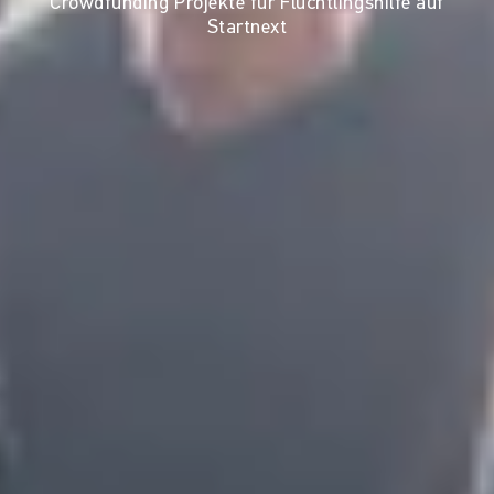
Crowdfunding Projekte für Flüchtlingshilfe auf
Startnext