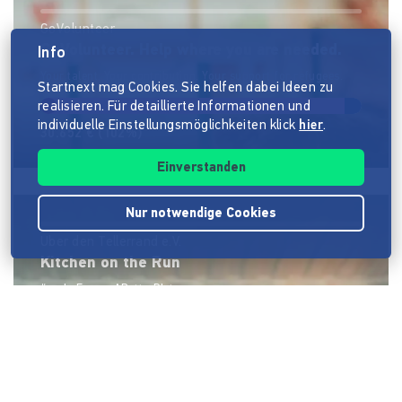
GoVolunteer
GoVolunteer. Help where you are needed.
Info
Your talent. Your contribution. Your support for refugees.
Startnext mag Cookies. Sie helfen dabei Ideen zu
realisieren. Für detaillierte Informationen und
individuelle Einstellungsmöglichkeiten klick
hier
.
30.652 €
(102%)
Einverstanden
Nur notwendige Cookies
Über den Tellerrand e.V.
Kitchen on the Run
#makeEuropeABetterPlate
15.840 €
(105%)