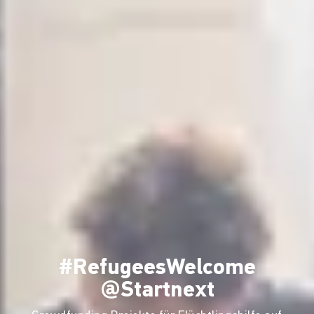
#RefugeesWelcome
@Startnext