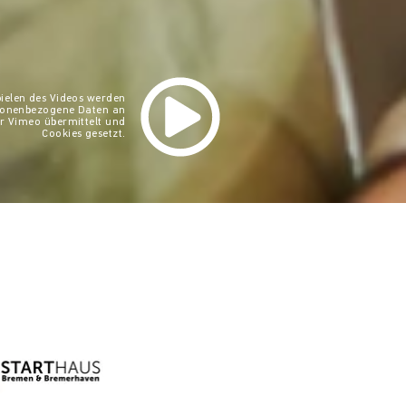
ielen des Videos werden
rsonenbezogene Daten an
r Vimeo übermittelt und
Cookies gesetzt.