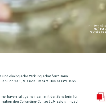
Mit dem Absp
ggf. pe
Youtube ode
che und ökologische Wirkung schaffen? Dann
neuen Contest
„Mission: Impact Business“
! Denn:
merhaven ruft gemeinsam mit der Senatorin für
ormation den Cofunding-Contest
„Mission: Impact