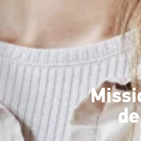
Missi
de