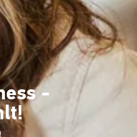
ness -
lt!
!