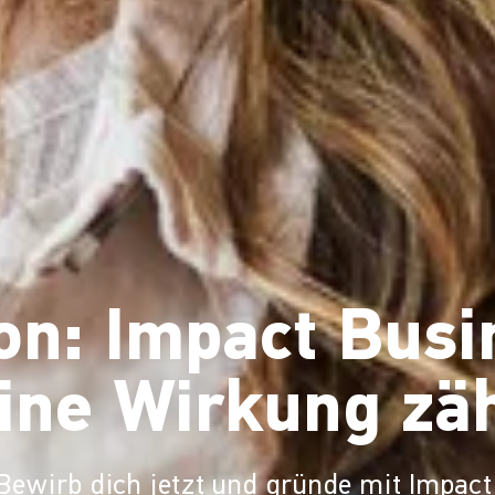
on: Impact Busi
ine Wirkung zäh
Bewirb dich jetzt und gründe mit Impact