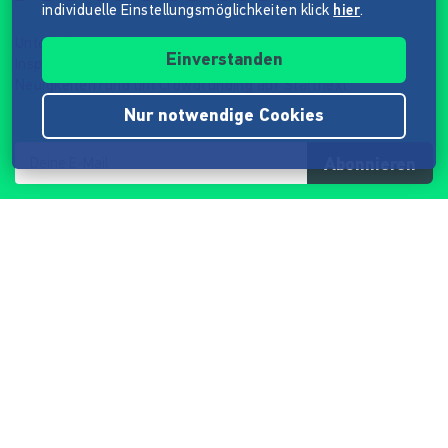
individuelle Einstellungsmöglichkeiten klick
hier
.
Unterhaltung
Einverstanden
Inspiration
Neuigkeiten rund um Crowdfunding auf Startnext
Nur notwendige Cookies
Abonnieren
Datenschutzhinweis
Folge der Mission von Startnext