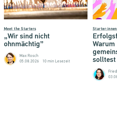
Meet the Starters
Starter:inne
„Wir sind nicht
Erfolgs
ohnmächtig”
Warum d
gemein
Max Rosch
solltest
05.08.2026
10 min Lesezeit
Frie
03.0