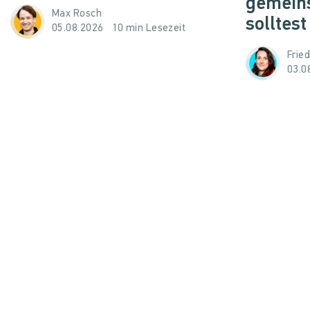
gemein
Max Rosch
solltest
05.08.2026
10 min Lesezeit
Frie
03.0