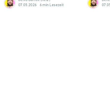
Denis Bartelt (Red.)
Denis
07.05.2026
6 min Lesezeit
07.0