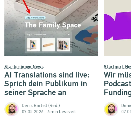
Starter:innen News
Startnext N
AI Translations sind live:
Wir müs
Sprich dein Publikum in
Podcast
seiner Sprache an
Funding
Denis Bartelt (Red.)
Denis
07.05.2026
6 min Lesezeit
07.0