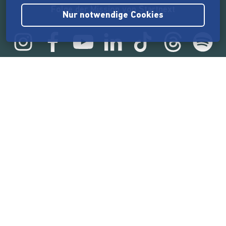
Folge der Mission von Startnext
Nur notwendige Cookies
Statistik
165.596.671 €
von der Crowd finanziert
18.869
Erfolgreiche Projekte
2.218.000
Nutzer:innen