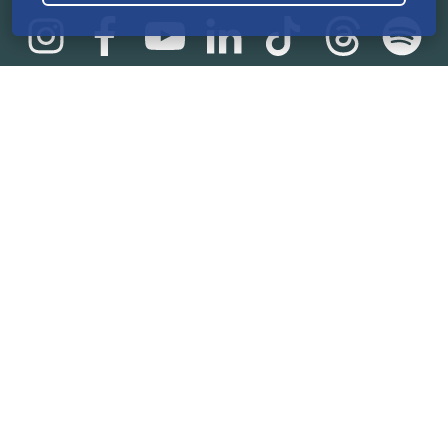
Statistik
165.539.788 €
von der Crowd finanziert
18.860
Erfolgreiche Projekte
2.217.000
Nutzer:innen