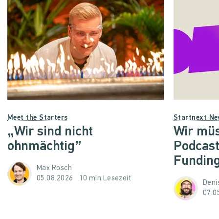
Meet the Starters
Startnext N
„Wir sind nicht
Wir müs
ohnmächtig”
Podcast
Funding
Max Rosch
05.08.2026
10 min Lesezeit
Denis
07.0