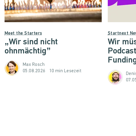
Meet the Starters
Startnext N
„Wir sind nicht
Wir müs
ohnmächtig”
Podcast
Funding
Max Rosch
05.08.2026
10 min Lesezeit
Denis
07.0