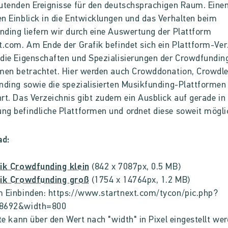
utenden Ereignisse für den deutschsprachigen Raum. Eine
n Einblick in die Entwicklungen und das Verhalten beim
ding liefern wir durch eine Auswertung der Plattform
t.com. Am Ende der Grafik befindet sich ein Plattform-Ver
die Eigenschaften und Spezialisierungen der Crowdfundin
men betrachtet. Hier werden auch Crowddonation, Crowdle
nding sowie die spezialisierten Musikfunding-Plattformen
rt. Das Verzeichnis gibt zudem ein Ausblick auf gerade in
g befindliche Plattformen und ordnet diese soweit mögli
ad:
fik Crowdfunding klein
(842 x 7087px, 0.5 MB)
fik Crowdfunding groß
(1754 x 14764px, 1.2 MB)
 Einbinden: https://www.startnext.com/tycon/pic.php?
8692&width=800
ite kann über den Wert nach "width" in Pixel eingestellt we