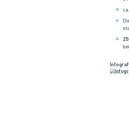
ca
Di
st
25
be
Infogra