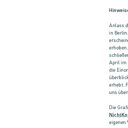
Hinweis
Anlass d
in Berli
erschein
erhoben.
schließe
April im
die Eino
überblic
erhebt. 
uns übe
Die Graf
NichtKo
eigenen 