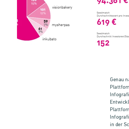
Genau na
Plattfor
Infograf
Entwickl
Plattfor
Infograf
in der S