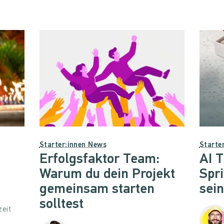
Starter:innen News
Starte
Erfolgsfaktor Team:
AI T
Warum du dein Projekt
Spr
gemeinsam starten
sei
solltest
zeit