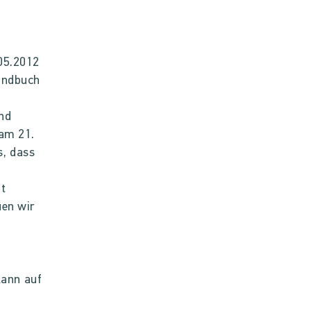
05.2012
Handbuch
n
und
 am 21.
s, dass
it
uen wir
kann auf