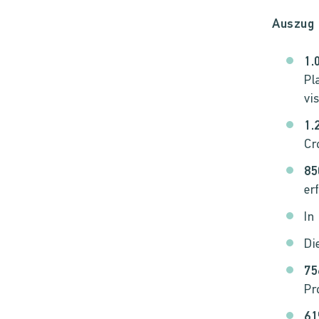
Auszug 
1.
Pl
vi
1.
Cr
85
er
In
Di
75
Pr
6