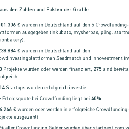
aus den Zahlen und Fakten der Grafik:
001.306 €
wurden in Deutschland auf den 5 Crowdfunding-
attformen ausgegeben (inkubato, mysherpas, pling, startn
sionbakery).
238.884 €
wurden in Deutschland auf den
owdinvestingplattformen Seedmatch und Innovestment inv
0
Projekte wurden oder werden finanziert,
275
sind bereits
folgreich
14
Startups wurden erfolgreich investiert
e Erfolgsquote bei Crowdfunding liegt bei
40%
6.246 €
wurden oder werden in erfolgreiche Crowdfunding
ojekte ausgezahlt
1%
aller Crowdfunding Gelder wurden über startnext.com v