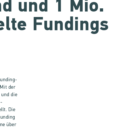
d und 1 Mio.
lte Fundings
funding-
Mit der
 und die
g-
lt. Die
funding
ine über