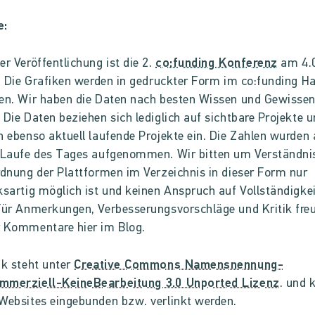
e:
er Veröffentlichung ist die 2.
co:funding Konferenz
am 4.
n. Die Grafiken werden in gedruckter Form im co:funding 
en. Wir haben die Daten nach besten Wissen und Gewisse
 Die Daten beziehen sich lediglich auf sichtbare Projekte 
n ebenso aktuell laufende Projekte ein. Die Zahlen wurden
 Laufe des Tages aufgenommen. Wir bitten um Verständni
rdnung der Plattformen im Verzeichnis in dieser Form nur
ksartig möglich ist und keinen Anspruch auf Vollständigke
Für Anmerkungen, Verbesserungsvorschläge und Kritik fre
r Kommentare hier im Blog.
ik steht unter
Creative Commons Namensnennung-
mmerziell-KeineBearbeitung 3.0 Unported Lizenz
. und 
Websites eingebunden bzw. verlinkt werden.