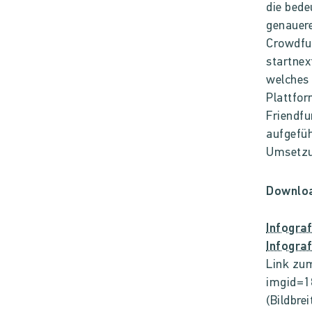
die bede
genauere
Crowdfun
startnex
welches 
Plattfor
Friendfu
aufgefüh
Umsetzun
Downlo
Infogra
Infogra
Link zum
imgid=1
(Bildbre