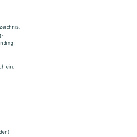
n
zeichnis,
g-
nding,
ch ein.
rden)