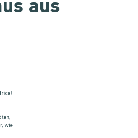
mus aus
frica!
dten,
r, wie