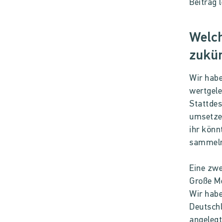
Beitrag l
Welch
zukün
Wir habe
wertgele
Stattdes
umsetzen
ihr könn
sammel
Eine zwe
Große M
Wir habe
Deutschl
angeleg