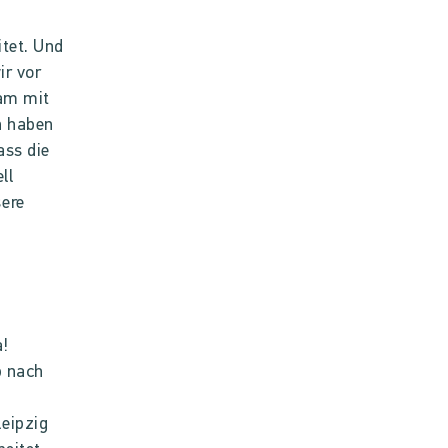
itet. Und
ir vor
sam mit
n haben
ass die
ll
sere
a!
p nach
eipzig