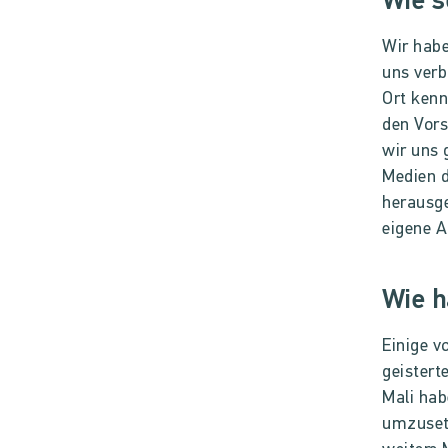
Wie s
Wir habe
uns verb
Ort kenn
den Vors
wir uns 
Medien d
herausge
eigene A
Wie 
Einige v
geistert
Mali hab
umzusetz