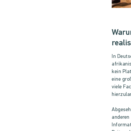
Warum
reali
In Deuts
afrikani
kein Pla
eine gro
viele Fa
hierzula
Abgesehe
anderen 
Informat