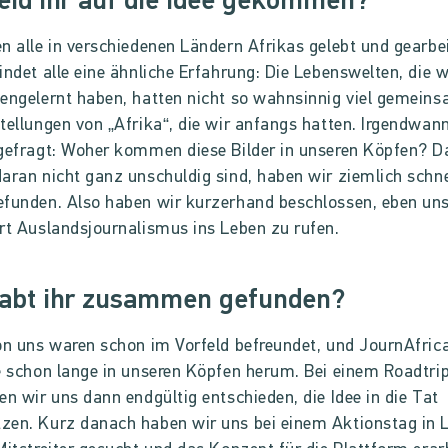
eid ihr auf die Idee gekommen?
n alle in verschiedenen Ländern Afrikas gelebt und gearbe
indet alle eine ähnliche Erfahrung: Die Lebenswelten, die w
engelernt haben, hatten nicht so wahnsinnig viel gemein
tellungen von „Afrika“, die wir anfangs hatten. Irgendwan
gefragt: Woher kommen diese Bilder in unseren Köpfen? D
aran nicht ganz unschuldig sind, haben wir ziemlich schne
funden. Also haben wir kurzerhand beschlossen, eben un
rt Auslandsjournalismus ins Leben zu rufen.
habt ihr zusammen gefunden?
on uns waren schon im Vorfeld befreundet, und JournAfric
e schon lange in unseren Köpfen herum. Bei einem Roadtri
en wir uns dann endgültig entschieden, die Idee in die Tat
en. Kurz danach haben wir uns bei einem Aktionstag in L