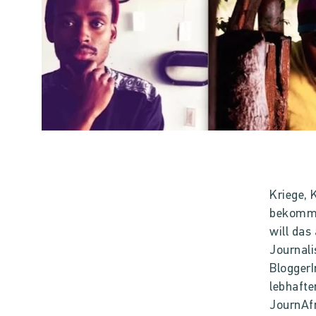
Kriege, 
bekommen
will das
Journali
BloggerI
lebhafte
JournAfr