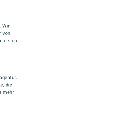
. Wir
r von
nalisten
agentur.
e, die
ka mehr