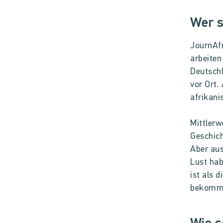
Wer s
JournAfr
arbeiten
Deutschl
vor Ort.
afrikani
Mittlerw
Geschich
Aber aus
Lust hab
ist als 
bekomm