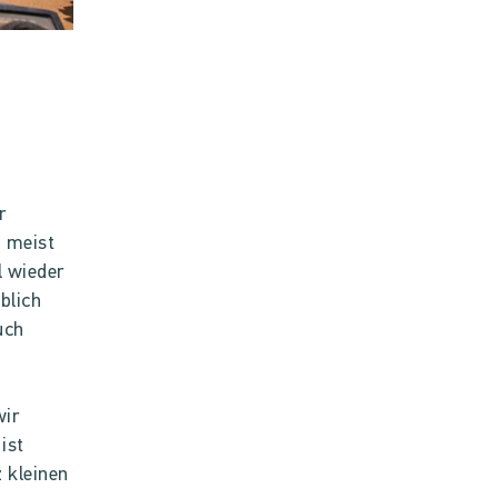
r
t meist
l wieder
blich
uch
wir
ist
 kleinen