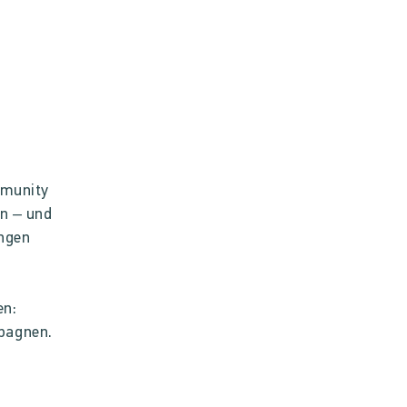
mmunity
en – und
ungen
en:
pagnen.