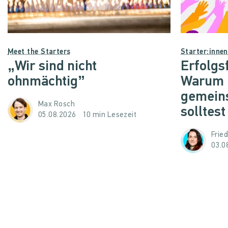
Meet the Starters
Starter:inne
„Wir sind nicht
Erfolgs
ohnmächtig”
Warum d
gemein
Max Rosch
solltest
05.08.2026
10 min Lesezeit
Frie
03.0