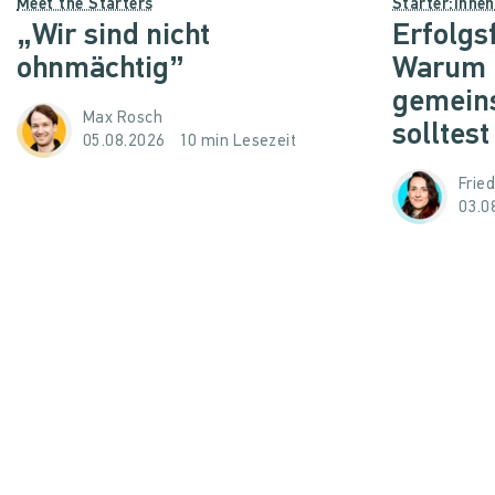
Meet the Starters
Starter:inne
„Wir sind nicht
Erfolgs
ohnmächtig”
Warum d
gemein
Max Rosch
solltest
05.08.2026
10 min Lesezeit
Frie
03.0