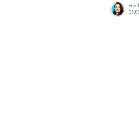
Frie
03.0