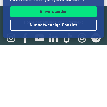
individuelle Einstellungsmöglichkeiten klick
hier
.
Einverstanden
Folge der Mission von Startnext
Nur notwendige Cookies
Statistik
165.520.841 €
von der Crowd finanziert
18.857
Erfolgreiche Projekte
2.217.000