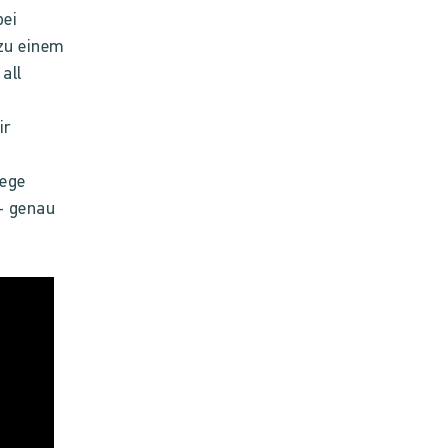
bei
 zu einem
all
ir
Wege
- genau