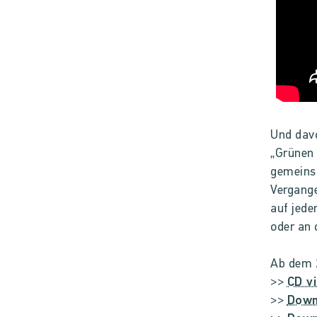
Und davo
„Grünen 
gemeinsa
Vergange
auf jede
oder an 
Ab dem 2
>>
CD v
>>
Down