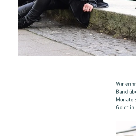
Wir erin
Band übe
Monate 
Gold“ in