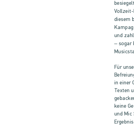
besiegel
Vollzeit
diesem b
Kampagne
und zahl
– sogar 
Musicsta
Für uns
Befreiun
in einer
Texten u
gebacken
keine Ge
und Mic 
Ergebnis