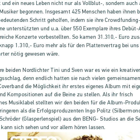
t und ein neues Leben nicht nur als Vollblut-, sondern auch 
-Musiker begonnen. Insgesamt 425 Menschen haben ihnen b
edeutenden Schritt geholfen, indem sie ihre Crowdfunding
 unterstützten und u.a. über 550 Exemplare ihres Debüt
reiche Konzerte vorbestellten. So kamen 31.310,- Euro z
knapp 1.310,- Euro mehr als für den Plattenvertrag bei uns
rter nötig gewesen wäre.
ere beiden Nordlichter Tini und Sven war es wie ein kreative
gsschlag, denn endlich hatten sie nach vielen gemeinsame
 Coverband die Möglichkeit ihr erstes eigenes Album mit ei
nd Kompositionen auf die Beine zu stellen. Als ihr frisch
es Musiklabel stellten wir den beiden für die Album-Produ
ringeren als die Erfolgsproduzenten Ingo Politz (Silbermond,
Schröder (Glasperlenspiel) aus den BENG- Studios an die Se
 kann sich sehen und vor allem hören lassen.