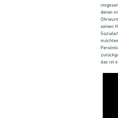
insgesa
denen ni
Ohrwurm 
seinen H
Sozialar
möchten 
Persönli
zurückge
das ist 