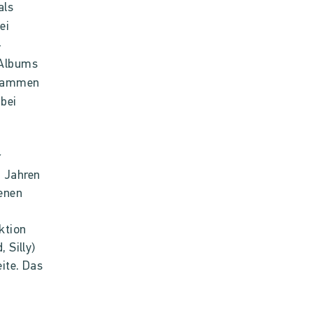
als
ei
-
-Albums
usammen
 bei
r
n Jahren
genen
ktion
 Silly)
ite. Das