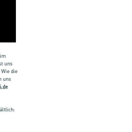
 im
st uns
 Wie die
n uns
.de
ltlich: