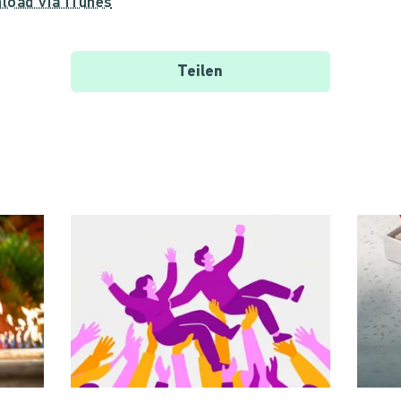
load via iTunes
Teilen