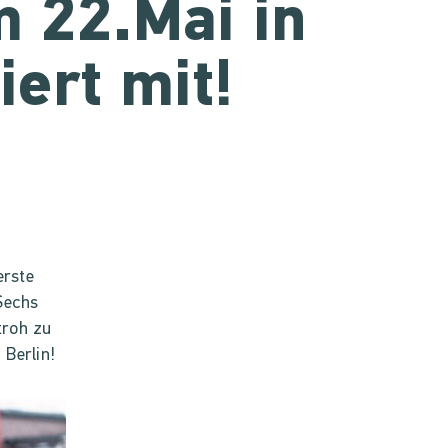
 22.Mai in
iert mit!
erste
Sechs
troh zu
 Berlin!