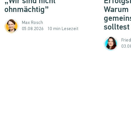
„Wir sind nicht
Erfolgs
ohnmächtig”
Warum d
gemein
Max Rosch
solltest
05.08.2026
10 min Lesezeit
Frie
03.0