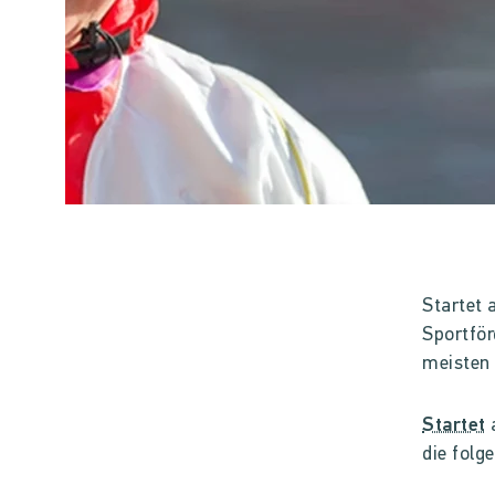
Startet 
Sportför
meisten 
Startet
a
die folg