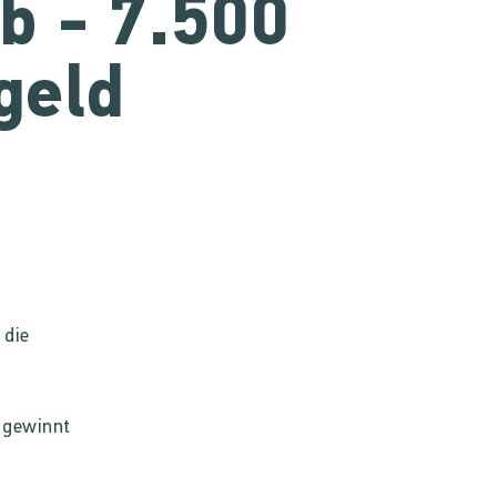
b - 7.500
geld
 die
 gewinnt