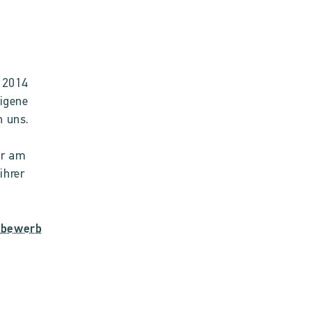
t 2014
eigene
n uns.
er am
ihrer
tbewerb