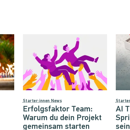
Starter:innen News
Starte
Erfolgsfaktor Team:
AI T
Warum du dein Projekt
Spr
gemeinsam starten
sei