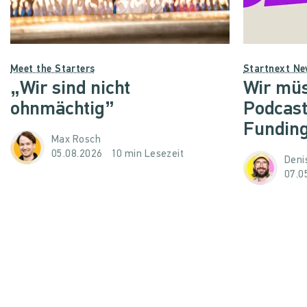
Meet the Starters
Startnext N
„Wir sind nicht
Wir müs
ohnmächtig”
Podcast
Funding
Max Rosch
05.08.2026
10 min Lesezeit
Denis
07.0