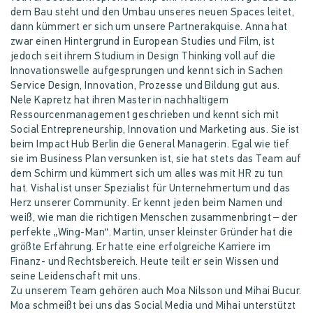
dem Bau steht und den Umbau unseres neuen Spaces leitet,
dann kümmert er sich um unsere Partnerakquise. Anna hat
zwar einen Hintergrund in European Studies und Film, ist
jedoch seit ihrem Studium in Design Thinking voll auf die
Innovationswelle aufgesprungen und kennt sich in Sachen
Service Design, Innovation, Prozesse und Bildung gut aus.
Nele Kapretz hat ihren Master in nachhaltigem
Ressourcenmanagement geschrieben und kennt sich mit
Social Entrepreneurship, Innovation und Marketing aus. Sie ist
beim Impact Hub Berlin die General Managerin. Egal wie tief
sie im Business Plan versunken ist, sie hat stets das Team auf
dem Schirm und kümmert sich um alles was mit HR zu tun
hat. Vishal ist unser Spezialist für Unternehmertum und das
Herz unserer Community. Er kennt jeden beim Namen und
weiß, wie man die richtigen Menschen zusammenbringt – der
perfekte „Wing-Man“. Martin, unser kleinster Gründer hat die
größte Erfahrung. Er hatte eine erfolgreiche Karriere im
Finanz- und Rechtsbereich. Heute teilt er sein Wissen und
seine Leidenschaft mit uns.
Zu unserem Team gehören auch Moa Nilsson und Mihai Bucur.
Moa schmeißt bei uns das Social Media und Mihai unterstützt