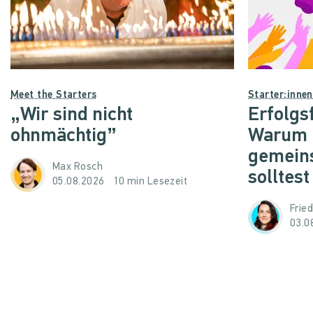
Meet the Starters
Starter:inne
„Wir sind nicht
Erfolgs
ohnmächtig”
Warum d
gemein
Max Rosch
solltest
05.08.2026
10 min Lesezeit
Frie
03.0