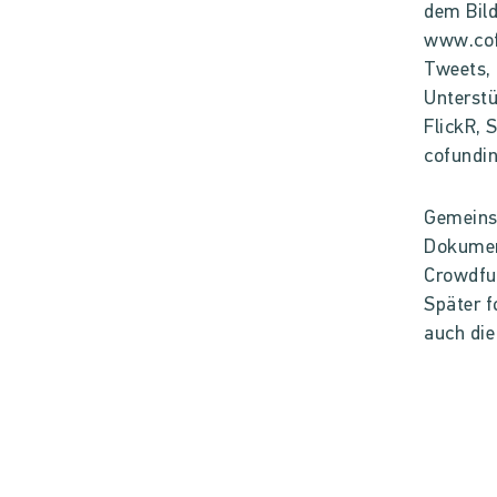
dem Bild
www.cof
Tweets, 
Unterstü
FlickR, 
cofundin
Gemeins
Dokumen
Crowdfun
Später f
auch di