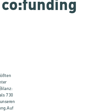
 co:funding
rößten
nter
Bilanz:
als 730
 unseren
ung.Auf