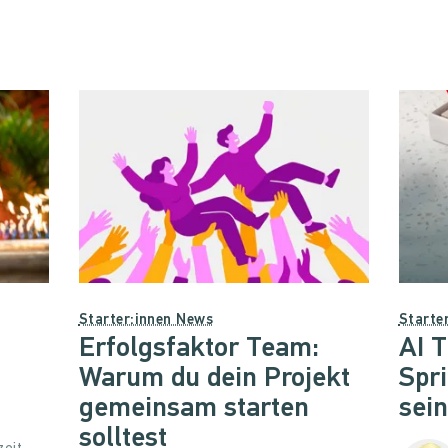
Starter:innen News
Starte
Erfolgsfaktor Team:
AI T
Warum du dein Projekt
Spr
gemeinsam starten
sei
solltest