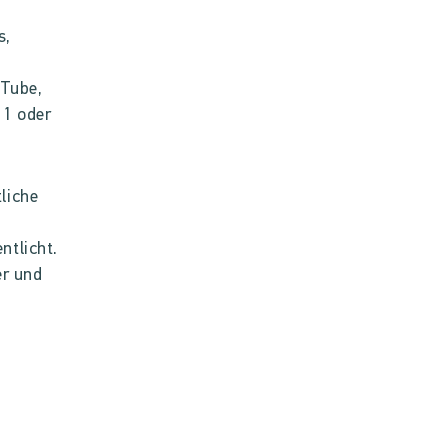
s,
uTube,
11 oder
tliche
ntlicht.
er und