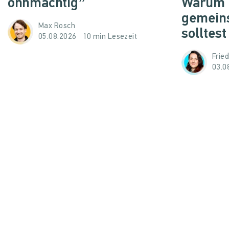
ohnmächtig”
Warum d
gemein
Max Rosch
solltest
05.08.2026
10 min Lesezeit
Frie
03.0