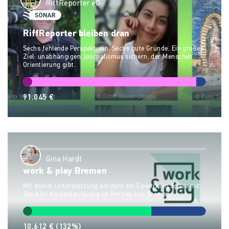
RiffReporter eG
RiffReporter bleiben dran
Sechs fehlende Perspektiven. Sechs gute Gründe. Ein großes
Ziel: unabhängigen Journalismus sichern, der Menschen
Orientierung gibt.
91.045 €
Gina Hardt
work & play Bremen
Mit deiner Unterstützung entsteht ein Coworking Space mit
flexibler Kinderbetreuung im Herzen von Bremen.
10.612 €
(132%)