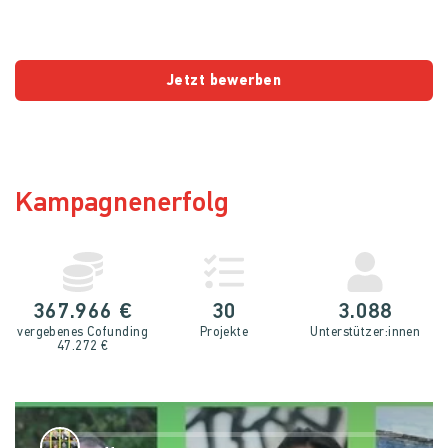
Jetzt bewerben
Kampagnenerfolg
367.966 €
30
3.088
vergebenes Cofunding
Projekte
Unterstütz­er:innen
47.272 €