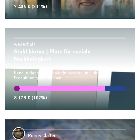
7.406 €
(211%)
weserholz
Stuhl bintou | Platz für soziale
Nachhaltigkeit
Lasst uns beweisen, dass gutes Design und hohe Qualität
Hand in Hand mit sozialer Innovation und lokaler
Produktion gehen können.
8.178 €
(102%)
Ronny Claßen