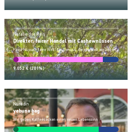
Natalie dos Reis
Direkter, fairer Handel mit Cashewnüssen
Faire Nüsse - faire Welt! Ein Genuss, der die Welt verändert.
9.052 €
(201%)
Nuradin
yebuna bag
Wir geben Kaffeesäcken einen neuen Lebenssinn