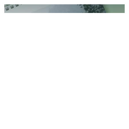
Klima-Kalender 2022
Klima-Kalender 2022
Fotos, Tipps und Infos für mehr Klimaschutz
3.116 €
(124%)
Damilola Oladoyin
Bike Revolution As Medium To End Plastic
Waste Menace
Fix up mobility needs of students on campus, providing
them new bicycle at $0 cost. They only collect 84Kg of
plastic litter (PET) on campus in return