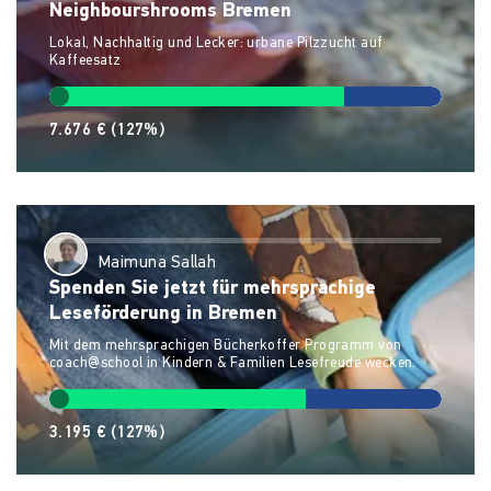
Neighbourshrooms Bremen
Lokal, Nachhaltig und Lecker: urbane Pilzzucht auf
Kaffeesatz
7.676 €
(127%)
Maimuna Sallah
Spenden Sie jetzt für mehrsprachige
Leseförderung in Bremen
Mit dem mehrsprachigen Bücherkoffer Programm von
coach@school in Kindern & Familien Lesefreude wecken.
3.195 €
(127%)