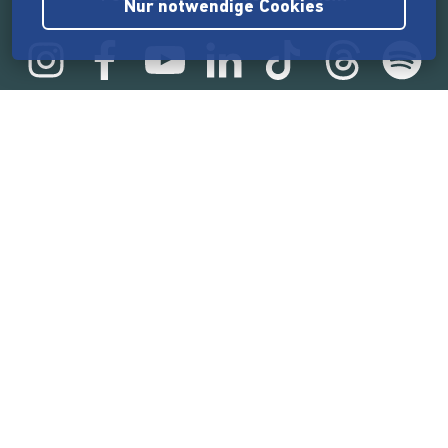
Nur notwendige Cookies
Statistik
165.543.529 €
von der Crowd finanziert
18.860
Erfolgreiche Projekte
2.217.000
Nutzer:innen