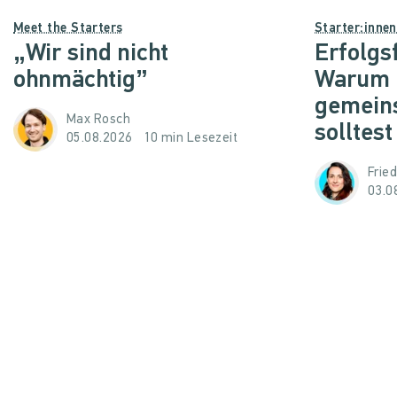
Meet the Starters
Starter:inne
„Wir sind nicht
Erfolgs
ohnmächtig”
Warum d
gemein
Max Rosch
solltest
05.08.2026
10 min Lesezeit
Frie
03.0