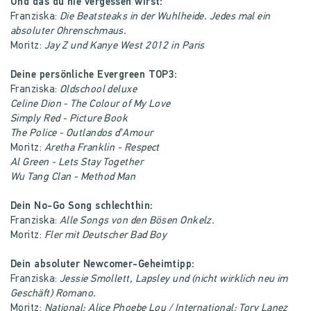
Und das du nie vergessen wirst:
Franziska:
Die Beatsteaks in der Wuhlheide. Jedes mal ein
absoluter Ohrenschmaus.
Moritz:
Jay Z und Kanye West 2012 in Paris
Deine persönliche Evergreen TOP3:
Franziska:
Oldschool deluxe
Celine Dion - The Colour of My Love
Simply Red - Picture Book
The Police - Outlandos d’Amour
Moritz:
Aretha Franklin - Respect
Al Green - Lets Stay Together
Wu Tang Clan - Method Man
Dein No-Go Song schlechthin:
Franziska:
Alle Songs von den Bösen Onkelz.
Moritz:
Fler mit Deutscher Bad Boy
Dein absoluter Newcomer-Geheimtipp:
Franziska:
Jessie Smollett, Lapsley und (nicht wirklich neu im
Geschäft) Romano.
Moritz:
National: Alice Phoebe Lou / International: Tory Lanez