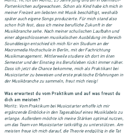
Moritz:
Hi, Ich bin Moritz, 25 Jahre jung und bin in Garmisch-
Partenkirchen aufgewachsen. Schon als Kind habe ich mich in
meiner Freizeit am liebsten mit Musik beschäftigt, weshalb
später auch eigene Songs produzierte. Für mich stand also
schon früh fest, dass ich meine berufliche Zukunft in der
Musikbranche sehe. Nach meiner schulischen Laufbahn und
einer abgeschlossenen musikalischen Ausbildung im Bereich
Sounddesign entschied ich mich für ein Studium an der
Macromedia Hochschule in Berlin, mit der Fachrichtung
Musikmanagement. Mittlerweile studiere ich dort im 6ten
Semester und der Einstieg ins Berufsleben rückt immer näher.
Dass ich jetzt die Chance bekomme, mich als Praktikant bei
Musicstarter zu beweisen und erste praktische Erfahrungen in
der Musikbranche zu sammeln, freut mich riesig!
Was erwartest du vom Praktikum und auf was freust du
dich am meisten?
Moritz:
Vom Praktikum bei Musicstarter erhoffe ich mir
ergänzende Einblicke in den Tagesablauf eines Musiklabels zu
erlange. Außerdem möchte ich meine Stärken optimal nutzen,
um das Team von Musicstarter tatkräftig zu unterstützen. Am
meisten freue ich mich darauf, die Theorie endgültig in die Tat