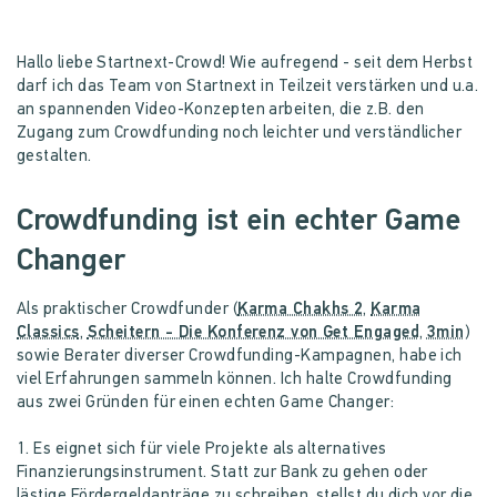
Hallo liebe Startnext-Crowd! Wie aufregend - seit dem Herbst
darf ich das Team von Startnext in Teilzeit verstärken und u.a.
an spannenden Video-Konzepten arbeiten, die z.B. den
Zugang zum Crowdfunding noch leichter und verständlicher
gestalten.
Crowdfunding ist ein echter Game
Changer
Als praktischer Crowdfunder (
Karma Chakhs 2
,
Karma
Classics
,
Scheitern - Die Konferenz von Get Engaged
,
3min
)
sowie Berater diverser Crowdfunding-Kampagnen, habe ich
viel Erfahrungen sammeln können. Ich halte Crowdfunding
aus zwei Gründen für einen echten Game Changer:
1. Es eignet sich für viele Projekte als alternatives
Finanzierungsinstrument. Statt zur Bank zu gehen oder
lästige Fördergeldanträge zu schreiben, stellst du dich vor die