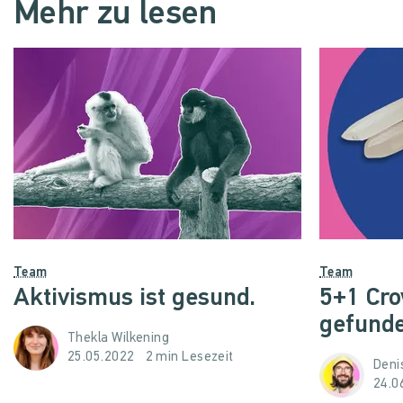
Mehr zu lesen
Team
Team
Aktivismus ist gesund.
5+1 Cr
gefunde
Thekla Wilkening
25.05.2022
2 min Lesezeit
Denis
24.0