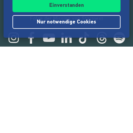
Einverstanden
Folge der Mission von Startnext
Nur notwendige Cookies
Statistik
165.544.064 €
von der Crowd finanziert
18.860
Erfolgreiche Projekte
2.217.000
Nutzer:innen