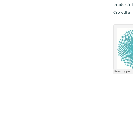
prädestin
Crowdfund