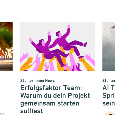
Starter:innen News
Starte
Erfolgsfaktor Team:
AI T
Warum du dein Projekt
Spr
gemeinsam starten
sei
solltest
zeit