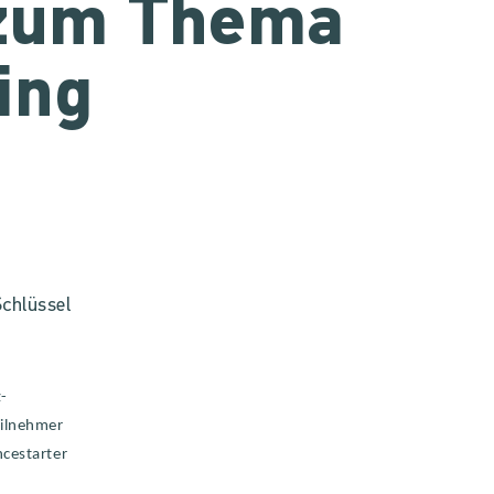
 zum Thema
ing
Schlüssel
z-
eilnehmer
ncestarter