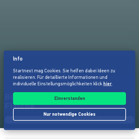
Info
Startnext mag Cookies. Sie helfen dabei Ideen zu
realisieren. Für detaillierte Informationen und
individuelle Einstellungsmöglichkeiten klick
hier
.
BottleCrop - Der Salat aus der
Einverstanden
Flasche
Nur notwendige Cookies