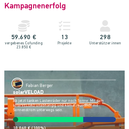
Kampagnenerfolg
59.690 €
13
298
vergebenes Cofunding
Projekte
Unterstütz­er:innen
23.850 €
Fabian Berger
solarVELOAD
Ab jetzt tanken Lastenräder nur noch Sonne. Mit dem
solarVELOAD unabhängig und klimafreundlich mit
Sonnenstrom unterwegs sein.
10.060 €
(100%)