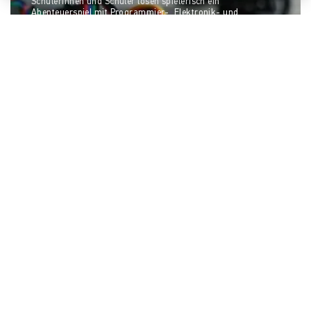
Schülerinnen und Schüler lösen spielerisch ein
Abenteuerspiel mit Programmier-, Elektronik- und
Physikproblemen und finden tolle Praktika bei Firmen
3.850 €
(550%)
Finn Noah Holzhauer
TransPod - Autonome Hilfe für Pflege &
Service
Kein Personal mehr im Krankenhaus? Pflege- &
Serivceberufe attraktiv gestalten und gleichzeitig bessere
Patientenbetreuung? Kein Problem mit TransPod!
3.115 €
(311%)