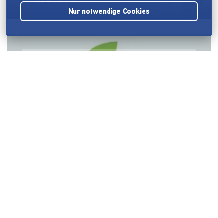
28.103 €
(104%)
Nur notwendige Cookies
Unverpackt-eingepackt
UNVERPACKT Laden in Bretten
Zero Waste Shopping in Bretten und Umgebung
9.004 €
(128%)
Kaufe loses Team
Kaufe loses - unverpackt Überlingen
Ab Frühjahr 2020 könnt Ihr endlich auch in Überlingen bio,
regional, unverpackt und ohne Plastikverpackung
einkaufen.