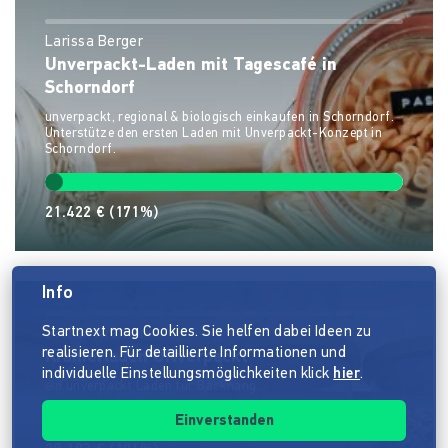
Larissa Berger
Unverpackt-Laden mit Tagescafé in
Schorndorf
unverpackt, regional & biologisch einkaufen in Schorndorf.
Unterstütze den ersten Laden mit Unverpackt-Konzept in
Schorndorf.
21.422 €
(171%)
Info
Startnext mag Cookies. Sie helfen dabei Ideen zu
Stefan Krämer
realisieren. Für detaillierte Informationen und
Krämerladen UNverpackt
individuelle Einstellungsmöglichkeiten klick
hier
.
ein unverpackt Laden für Backnang.
Einverstanden