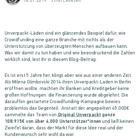
14.07.2019
3 min Lesezeit
Unverpackt-Läden sind ein glänzendes Beispiel dafür, wie
Crowdfunding eine ganze Branche mit nichts als der
Unterstützung von überzeugten Menschen aufbauen kann.
Was wir damit zu tun haben und wie beeindruckend die Zahlen
wirklich sind, lest ihr in diesem Blog-Beitrag.
Es ist erst 5 Jahre her, klingt aber wie aus einer anderen Zeit.
Als Milena Glimbovski 2014 ihren Unverpackt-Laden in Berlin
eröffnen wollte, machten ihr Banken und Kreditgeber keine
großen Hoffnungen: die Finanzierung wurde abgelehnt. Die
daraufhin gestartete Crowdfunding-Kampagne bewies
problemlos das Gegenteil. Anstatt der angepeilten 45.000€
sammelte das Team von
Original Unverpackt
ganze
108.915€ von über 4.000 Unterstützer*innen
und ließ keinen
Zweifel daran, dass der Markt für diese Idee real und der
Kundenwunsch sehr wohl da war.