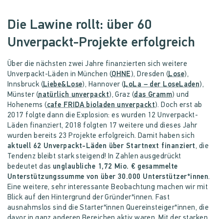
Die Lawine rollt: über 60
Unverpackt-Projekte erfolgreich
Über die nächsten zwei Jahre finanzierten sich weitere
Unverpackt-Läden in München (
OHNE
), Dresden (
Lose
),
Innsbruck (
Liebe&Lose
), Hannover (
LoLa – der LoseLaden
),
Münster (
natürlich unverpackt
), Graz (
das Gramm
) und
Hohenems (
cafe FRIDA bioladen unverpackt
). Doch erst ab
2017 folgte dann die Explosion: es wurden 12 Unverpackt-
Läden finanziert, 2018 folgten 17 weitere und dieses Jahr
wurden bereits 23 Projekte erfolgreich. Damit haben sich
aktuell 62 Unverpackt-Läden über Startnext finanziert
, die
Tendenz bleibt stark steigend! In Zahlen ausgedrückt
bedeutet das
unglaubliche 1,72 Mio. € gesammelte
Unterstützungssumme von über 30.000 Unterstützer*innen
.
Eine weitere, sehr interessante Beobachtung machen wir mit
Blick auf den Hintergrund der Gründer*innen. Fast
ausnahmslos sind die Starter*innen Quereinsteiger*innen, die
davor in ganz anderen Bereichen aktiv waren. Mit der starken