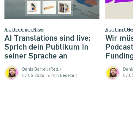
Starter:innen News
Startnext N
AI Translations sind live:
Wir müs
Sprich dein Publikum in
Podcast
seiner Sprache an
Funding
Denis Bartelt (Red.)
Denis
07.05.2026
6 min Lesezeit
07.0