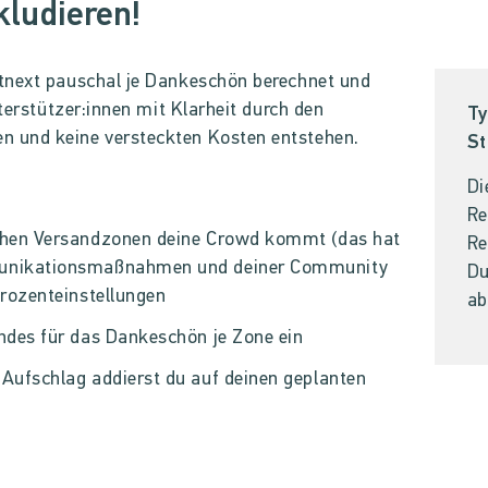
kludieren!
tnext pauschal je Dankeschön berechnet und
nterstützer:innen mit Klarheit durch den
Ty
 und keine versteckten Kosten entstehen.
St
Di
Re
lchen Versandzonen deine Crowd kommt (das hat
Re
munikationsmaßnahmen und deiner Community
Du
Prozenteinstellungen
ab
ndes für das Dankeschön je Zone ein
 Aufschlag addierst du auf deinen geplanten