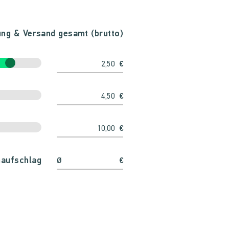
ng & Versand gesamt (brutto)
€
€
€
naufschlag
Ø
€