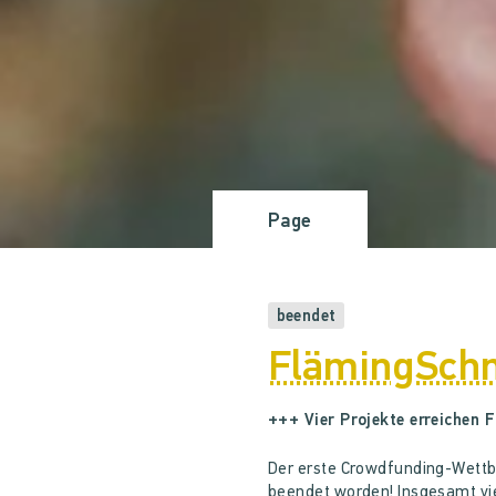
Page
beendet
FlämingSch
+++ Vier Projekte erreichen F
Der erste Crowdfunding-Wettb
beendet worden! Insgesamt vie