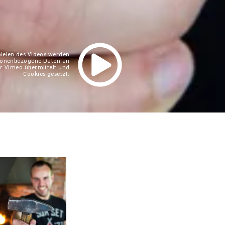
ielen des Videos werden
rsonenbezogene Daten an
r Vimeo übermittelt und
Cookies gesetzt.