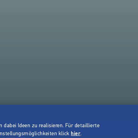
dabei Ideen zu realisieren. Für detaillierte
instellungsmöglichkeiten klick
hier
.